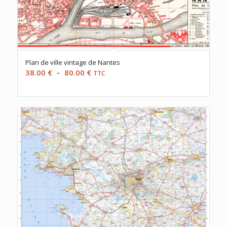
Plan de ville vintage de Nantes
Plage
38.00
€
–
80.00
€
TTC
de
prix :
38.00 €
à
80.00 €