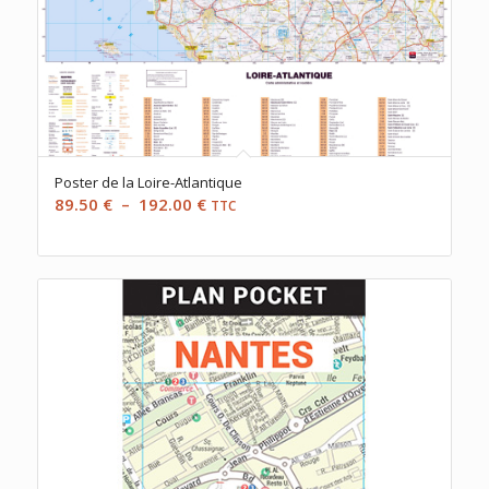
Poster de la Loire-Atlantique
Plage
89.50
€
–
192.00
€
TTC
de
prix :
89.50 €
à
192.00 €