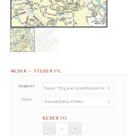
Plage
46.50
€
–
173.00
€
TTC
de
prix :
Support
46.50 €
à
Style
173.00 €
62.50
€
TTC