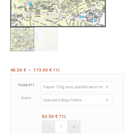
Plage
46.50
€
–
173.00
€
TTC
de
prix :
Support
46.50 €
à
Style
173.00 €
62.50
€
TTC