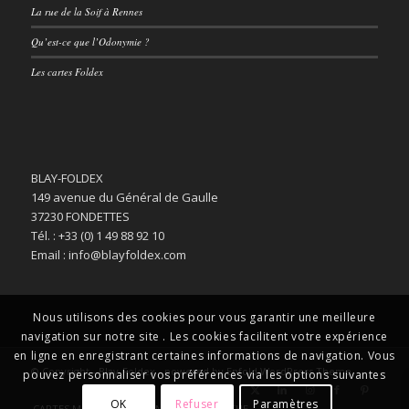
La rue de la Soif à Rennes
Qu’est-ce que l’Odonymie ?
Les cartes Foldex
BLAY-FOLDEX
149 avenue du Général de Gaulle
37230 FONDETTES
Tél. : +33 (0) 1 49 88 92 10
Email : info@blayfoldex.com
Nous utilisons des cookies pour vous garantir une meilleure
navigation sur notre site . Les cookies facilitent votre expérience
en ligne en enregistrant certaines informations de navigation. Vous
© Copyright -
Blay-Foldex
-
powered by Enfold WordPress Theme
pouvez personnaliser vos préférences via les options suivantes
OK
Refuser
Paramètres
CARTES MURALES
PLANS DE VILLE POCHE