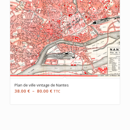
Plan de ville vintage de Nantes
Plage
38.00
€
–
80.00
€
TTC
de
prix :
38.00 €
à
80.00 €