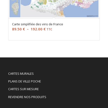
Carte simplifiée des vins de France
Plage
89.50
€
–
192.00
€
TTC
de
prix :
89.50 €
à
192.00 €
CARTES MURALES
PLANS DE VILLE POCHE
CARTES SUR MESURE
REVENDRE NOS PRODUITS