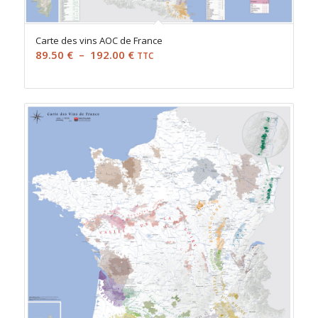
Carte des vins AOC de France
Plage
89.50
€
–
192.00
€
TTC
de
prix :
89.50 €
à
192.00 €