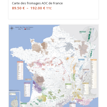
Carte des fromages AOC de France
Plage
89.50
€
–
192.00
€
TTC
de
prix :
89.50 €
à
192.00 €