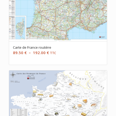
Carte de France routière
Plage
89.50
€
–
192.00
€
TTC
de
prix :
89.50 €
à
192.00 €