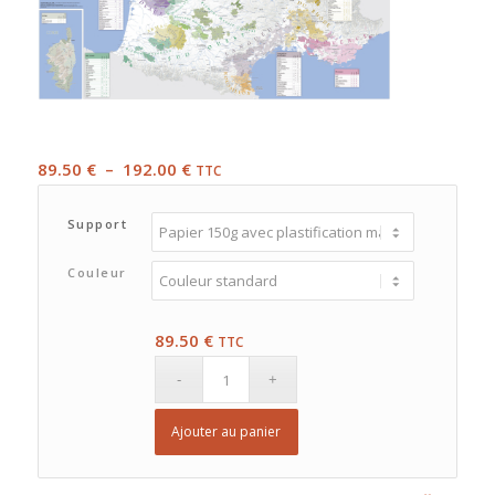
Plage
89.50
€
–
192.00
€
TTC
de
prix :
Support
89.50 €
à
Couleur
192.00 €
89.50
€
TTC
Ajouter au panier