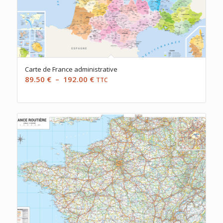
Carte de France administrative
Plage
89.50
€
–
192.00
€
TTC
de
prix :
89.50 €
à
192.00 €