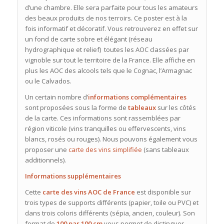
d’une chambre. Elle sera parfaite pour tous les amateurs
des beaux produits de nos terroirs. Ce poster est à la
fois informatif et décoratif. Vous retrouverez en effet sur
un fond de carte sobre et élégant (réseau
hydrographique et relief) toutes les AOC classées par
vignoble sur tout le territoire de la France. Elle affiche en
plus les AOC des alcools tels que le Cognac, l’Armagnac
ou le Calvados.
Un certain nombre d’
informations complémentaires
sont proposées sous la forme de
tableaux
sur les côtés
de la carte. Ces informations sont rassemblées par
région viticole (vins tranquilles ou effervescents, vins
blancs, rosés ou rouges). Nous pouvons également vous
proposer une
carte des vins simplifiée
(sans tableaux
additionnels).
Informations supplémentaires
Cette
carte des vins AOC de France
est disponible sur
trois types de supports différents (papier, toile ou PVC) et
dans trois coloris différents (sépia, ancien, couleur). Son
format de
100 par 100 cm
vous permet de distinguer