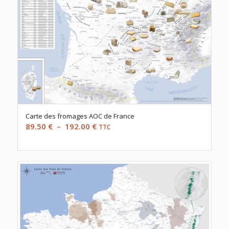
Carte des fromages AOC de France
Plage
89.50
€
–
192.00
€
TTC
de
prix :
89.50 €
à
192.00 €