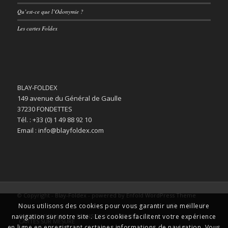
Qu’est-ce que l’Odonymie ?
Les cartes Foldex
BLAY-FOLDEX
149 avenue du Général de Gaulle
37230 FONDETTES
Tél. : +33 (0) 1 49 88 92 10
Email : info@blayfoldex.com
© Copyright -
Blay-Foldex
-
powered by Enfold WordPress Theme
Nous utilisons des cookies pour vous garantir une meilleure
CARTES MURALES
PLANS DE VILLE POCHE
navigation sur notre site . Les cookies facilitent votre expérience
CARTES SUR MESURE
en ligne en enregistrant certaines informations de navigation. Vous