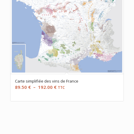
Carte simplifiée des vins de France
Plage
89.50
€
–
192.00
€
TTC
de
prix :
89.50 €
à
192.00 €