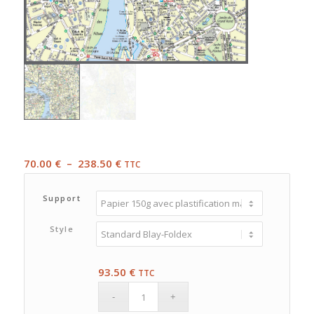
Plage
70.00
€
–
238.50
€
TTC
de
prix :
Support
70.00 €
à
Style
238.50 €
93.50
€
TTC