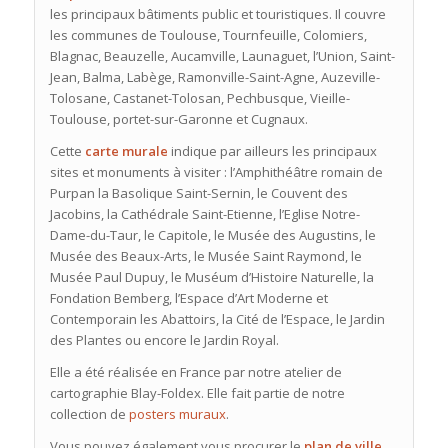
les principaux bâtiments public et touristiques. Il couvre
les communes de Toulouse, Tournfeuille, Colomiers,
Blagnac, Beauzelle, Aucamville, Launaguet, l’Union, Saint-
Jean, Balma, Labège, Ramonville-Saint-Agne, Auzeville-
Tolosane, Castanet-Tolosan, Pechbusque, Vieille-
Toulouse, portet-sur-Garonne et Cugnaux.
Cette
carte murale
indique par ailleurs les principaux
sites et monuments à visiter : l’Amphithéâtre romain de
Purpan la Basolique Saint-Sernin, le Couvent des
Jacobins, la Cathédrale Saint-Etienne, l’Eglise Notre-
Dame-du-Taur, le Capitole, le Musée des Augustins, le
Musée des Beaux-Arts, le Musée Saint Raymond, le
Musée Paul Dupuy, le Muséum d’Histoire Naturelle, la
Fondation Bemberg, l’Espace d’Art Moderne et
Contemporain les Abattoirs, la Cité de l’Espace, le Jardin
des Plantes ou encore le Jardin Royal.
Elle
a été réalisée en France par notre atelier de
cartographie Blay-Foldex. Elle fait partie de notre
collection de
posters muraux
.
Vous pouvez également vous procurer le
plan de ville