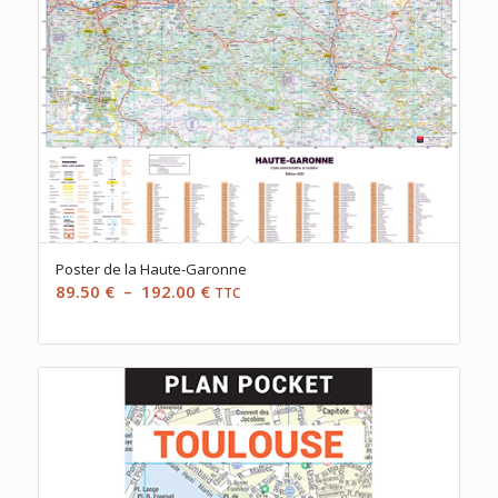
Poster de la Haute-Garonne
Plage
89.50
€
–
192.00
€
TTC
de
prix :
89.50 €
à
192.00 €