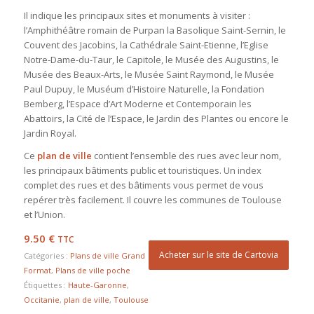
Il indique les principaux sites et monuments à visiter :
l’Amphithéâtre romain de Purpan la Basolique Saint-Sernin, le
Couvent des Jacobins, la Cathédrale Saint-Etienne, l’Eglise
Notre-Dame-du-Taur, le Capitole, le Musée des Augustins, le
Musée des Beaux-Arts, le Musée Saint Raymond, le Musée
Paul Dupuy, le Muséum d’Histoire Naturelle, la Fondation
Bemberg, l’Espace d’Art Moderne et Contemporain les
Abattoirs, la Cité de l’Espace, le Jardin des Plantes ou encore le
Jardin Royal.
Ce
plan de ville
contient l’ensemble des rues avec leur nom,
les principaux bâtiments public et touristiques. Un index
complet des rues et des bâtiments vous permet de vous
repérer très facilement. Il couvre les communes de Toulouse
et l’Union.
9.50
€
TTC
Acheter sur le site de Cartovia
Catégories :
Plans de ville Grand
Format
,
Plans de ville poche
Étiquettes :
Haute-Garonne
,
Occitanie
,
plan de ville
,
Toulouse