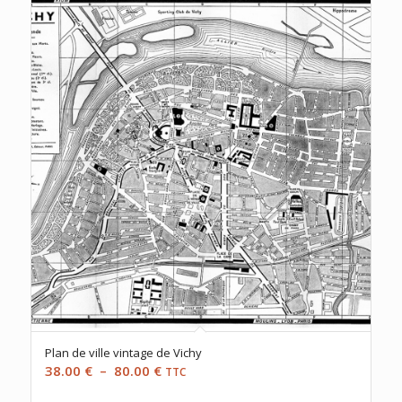
Plan de ville vintage de Vichy
Plage
38.00
€
–
80.00
€
TTC
de