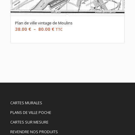
Plan de ville vintage de Moulins
Plage
38.00
€
–
80.00
€
TTC
de
prix :
38.00 €
à
80.00 €
CARTES MURALES
PLANS DE VILLE POCHE
CARTES SUR MESURE
REVENDRE NOS PRODUITS