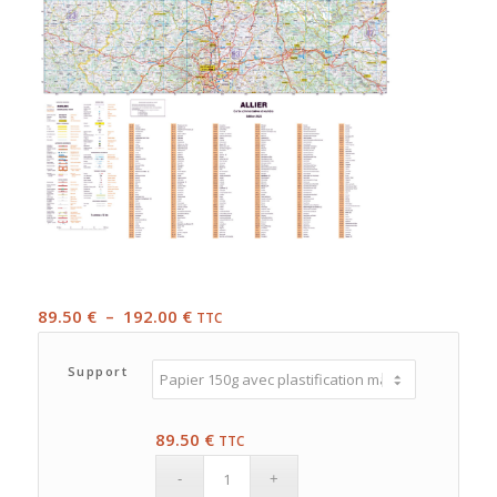
Plage
89.50
€
–
192.00
€
TTC
de
prix :
Support
89.50 €
à
89.50
€
TTC
192.00 €