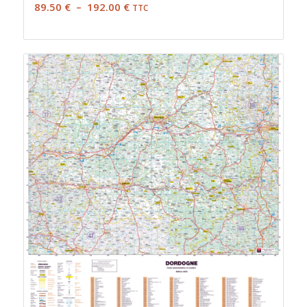
Plage
89.50
€
–
192.00
€
TTC
de
prix :
89.50 €
à
192.00 €