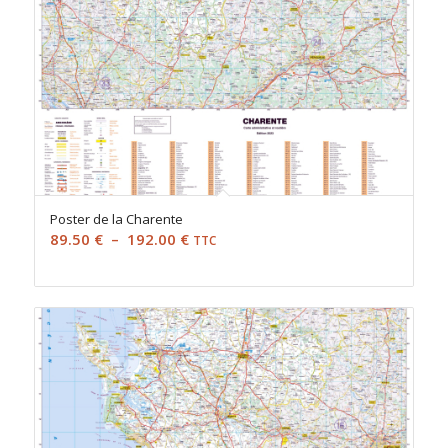
Poster de la Charente
Plage
89.50
€
–
192.00
€
TTC
de
prix :
89.50 €
à
192.00 €