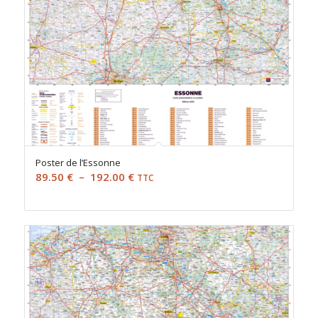
Poster de l’Essonne
Plage
89.50
€
–
192.00
€
TTC
de
prix :
89.50 €
à
192.00 €