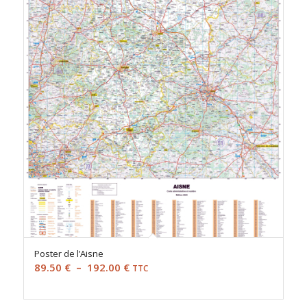
192.00 €
Poster de l’Aisne
Plage
89.50
€
–
192.00
€
TTC
de
prix :