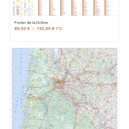
Poster de la Drôme
Plage
89.50
€
–
192.00
€
TTC
de
prix :
89.50 €
à
192.00 €