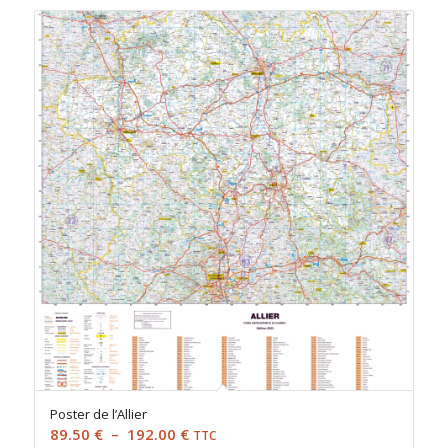
89.50 €
à
192.00 €
Poster de l’Allier
Plage
89.50
€
–
192.00
€
TTC