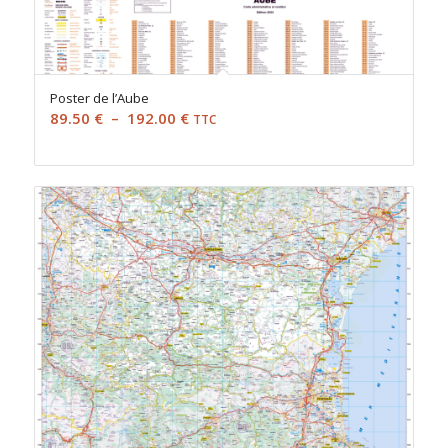
Poster de l’Aube
Plage
89.50
€
–
192.00
€
TTC
de
prix :
89.50 €
à
192.00 €