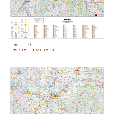
Poster de l’Yonne
Plage
89.50
€
–
192.00
€
TTC
de
prix :
89.50 €
à
192.00 €