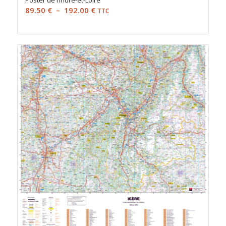
Plage
89.50
€
–
192.00
€
TTC
de
prix :
89.50 €
à
192.00 €