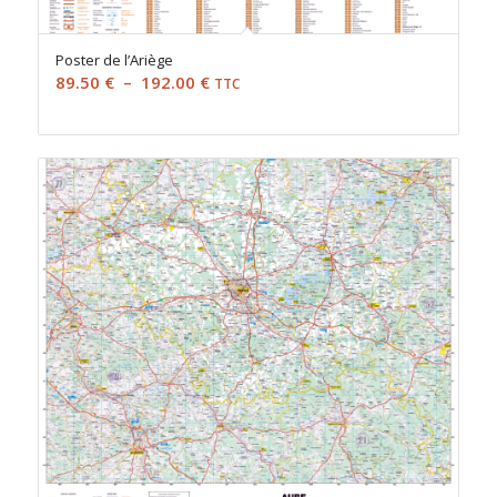
Poster de l’Ariège
Plage
89.50
€
–
192.00
€
TTC
de
prix :
89.50 €
à
192.00 €