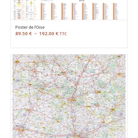
Poster de l’Oise
Plage
89.50
€
–
192.00
€
TTC
de
prix :
89.50 €
à
192.00 €