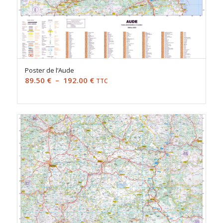
Poster de l’Aude
Plage
89.50
€
–
192.00
€
TTC
de
prix :
89.50 €
à
192.00 €