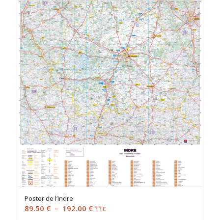
89.50 €
à
192.00 €
Poster de l’Indre
Plage
89.50
€
–
192.00
€
TTC
de