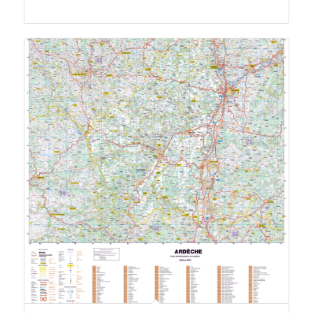
de
prix :
89.50 €
à
192.00 €