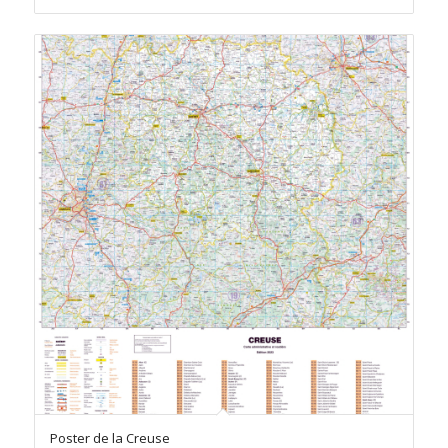
prix :
89.50 €
à
192.00 €
Poster de la Creuse