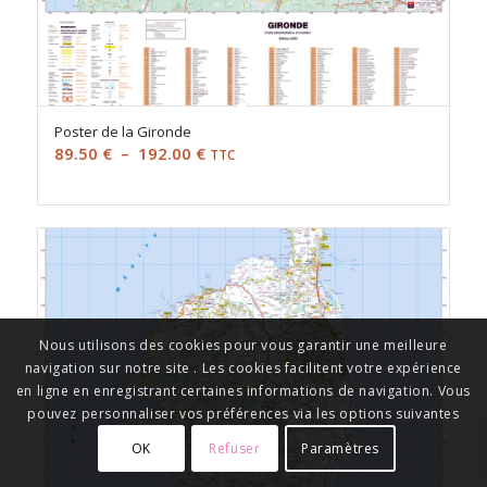
Poster de la Gironde
Plage
89.50
€
–
192.00
€
TTC
de
prix :
89.50 €
à
192.00 €
Nous utilisons des cookies pour vous garantir une meilleure
navigation sur notre site . Les cookies facilitent votre expérience
en ligne en enregistrant certaines informations de navigation. Vous
pouvez personnaliser vos préférences via les options suivantes
OK
Refuser
Paramètres