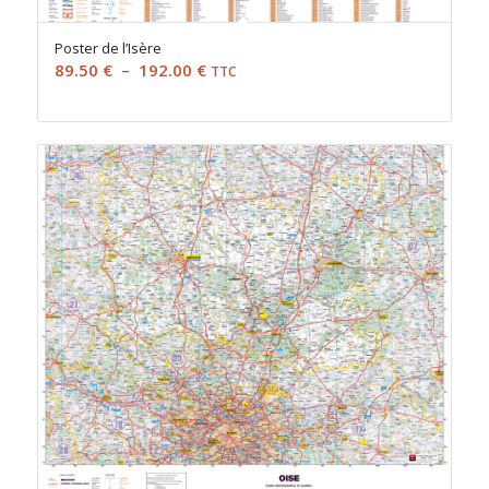
Poster de l’Isère
Plage
89.50
€
–
192.00
€
TTC
de
prix :
89.50 €
à
192.00 €