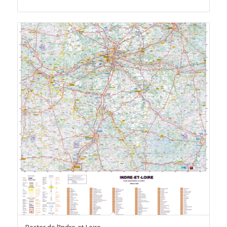
prix :
89.50 €
à
192.00 €
Poster de l’Indre-et-Loire