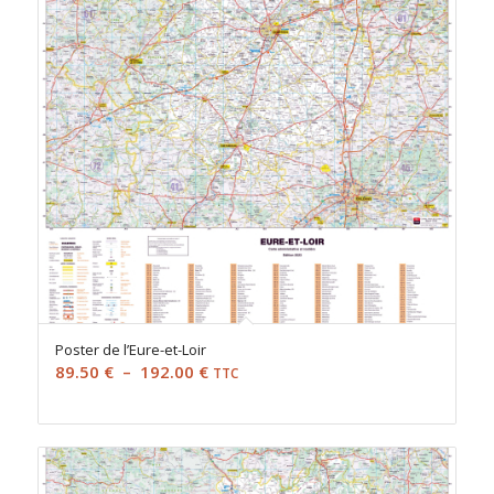
Poster de l’Eure-et-Loir
Plage
89.50
€
–
192.00
€
TTC
de
prix :
89.50 €
à