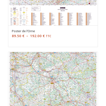
Poster de l’Orne
Plage
89.50
€
–
192.00
€
TTC
de
prix :
89.50 €
à
192.00 €