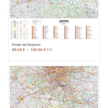
Poster de l’Aveyron
Plage
89.50
€
–
192.00
€
TTC
de
prix :
89.50 €
à
192.00 €