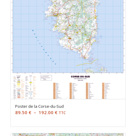
Poster de la Corse-du-Sud
Plage
89.50
€
–
192.00
€
TTC
de
prix :
89.50 €