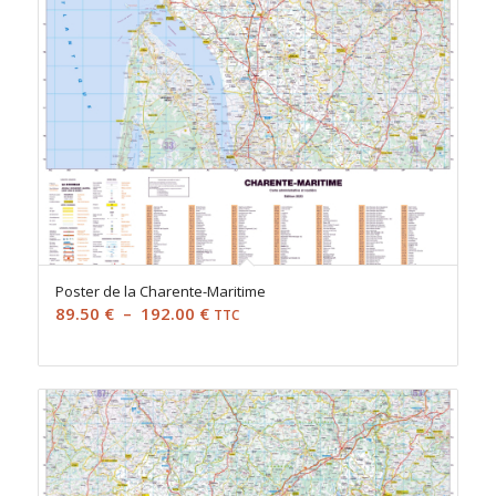
Poster de la Charente-Maritime
Plage
89.50
€
–
192.00
€
TTC
de
prix :
89.50 €
à
192.00 €