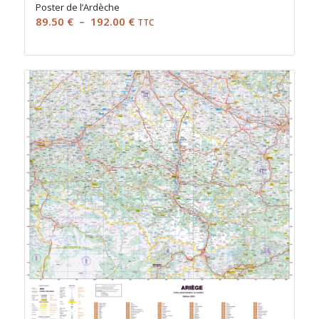
Poster de l’Ardèche
Plage
89.50
€
–
192.00
€
TTC
de
prix :
89.50 €
à
192.00 €