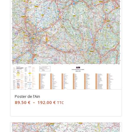
Poster de l’Ain
Plage
89.50
€
–
192.00
€
TTC
de
prix :
89.50 €
à