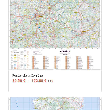
Poster de la Corrèze
Plage
89.50
€
–
192.00
€
TTC
de
prix :
89.50 €
à
192.00 €