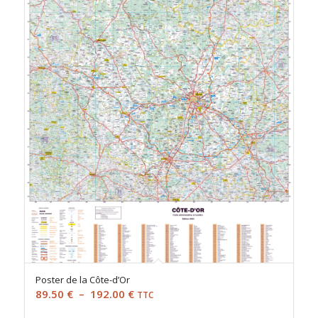
à
192.00 €
Poster de la Côte-d’Or
Plage
89.50
€
–
192.00
€
TTC
de