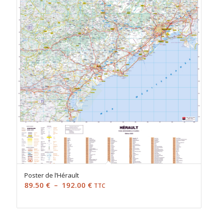
192.00 €
Poster de l’Hérault
Plage
89.50
€
–
192.00
€
TTC
de
prix :