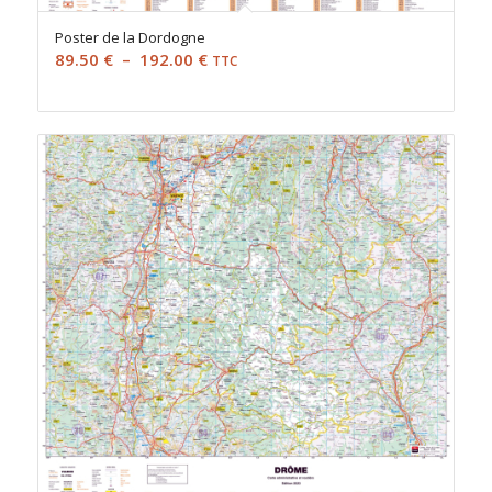
Poster de la Dordogne
Plage
89.50
€
–
192.00
€
TTC
de
prix :
89.50 €
à
192.00 €