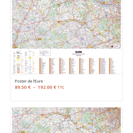
Poster de l’Eure
Plage
89.50
€
–
192.00
€
TTC
de
prix :
89.50 €
à
192.00 €