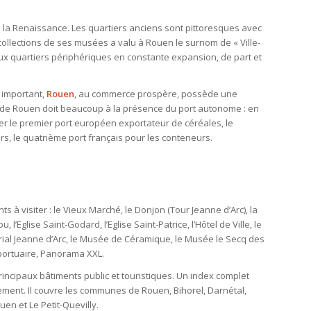
a Renaissance. Les quartiers anciens sont pittoresques avec
ollections de ses musées a valu à Rouen le surnom de « Ville-
x quartiers périphériques en constante expansion, de part et
l important,
Rouen
, au commerce prospère, possède une
e de Rouen doit beaucoup à la présence du port autonome : en
lier le premier port européen exportateur de céréales, le
rs, le quatrième port français pour les conteneurs.
s à visiter : le Vieux Marché, le Donjon (Tour Jeanne d’Arc), la
l’Eglise Saint-Godard, l’Eglise Saint-Patrice, l’Hôtel de Ville, le
torial Jeanne d’Arc, le Musée de Céramique, le Musée le Secq des
 portuaire, Panorama XXL.
incipaux bâtiments public et touristiques. Un index complet
ement. Il couvre les communes de Rouen, Bihorel, Darnétal,
en et Le Petit-Quevilly.