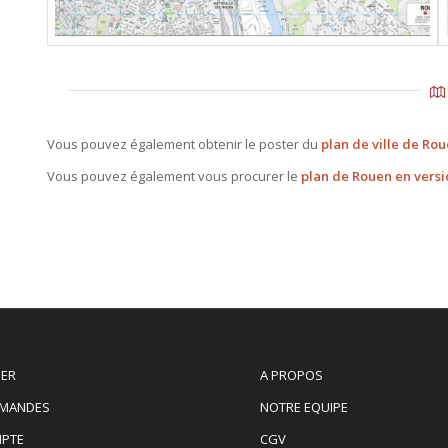
Vous pouvez également obtenir le poster du
plan de ville de Ro
Vous pouvez également vous procurer le
plan de Rouen en versi
IER
A PROPOS
MANDES
NOTRE EQUIPE
PTE
CGV