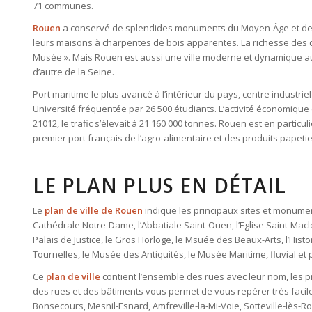
71 communes.
Rouen
a conservé de splendides monuments du Moyen-Âge et de l
leurs maisons à charpentes de bois apparentes. La richesse des c
Musée ». Mais Rouen est aussi une ville moderne et dynamique au
d’autre de la Seine.
Port maritime le plus avancé à l’intérieur du pays, centre industrie
Université fréquentée par 26 500 étudiants. L’activité économiqu
21012, le trafic s’élevait à 21 160 000 tonnes. Rouen est en particu
premier port français de l’agro-alimentaire et des produits papetie
LE PLAN PLUS EN DÉTAIL
Le
plan de ville de Rouen
indique les principaux sites et monument
Cathédrale Notre-Dame, l’Abbatiale Saint-Ouen, l’Eglise Saint-Maclou, 
Palais de Justice, le Gros Horloge, le Msuée des Beaux-Arts, l’His
Tournelles, le Musée des Antiquités, le Musée Maritime, fluvial et
Ce
plan de ville
contient l’ensemble des rues avec leur nom, les pr
des rues et des bâtiments vous permet de vous repérer très facil
Bonsecours, Mesnil-Esnard, Amfreville-la-Mi-Voie, Sotteville-lès-Rou