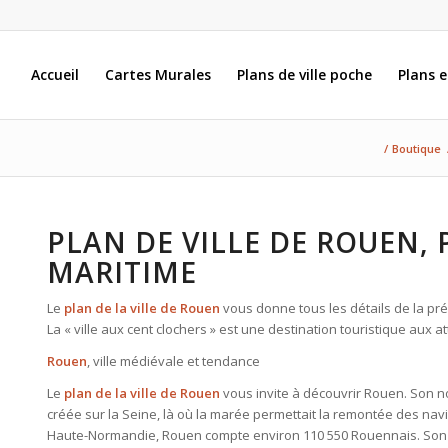
Accueil
Cartes Murales
Plans de ville poche
Plans 
/
Boutique
PLAN DE VILLE DE ROUEN, 
MARITIME
Le
plan de la ville de Rouen
vous donne tous les détails de la pré
La « ville aux cent clochers » est une destination touristique aux at
Rouen
, ville médiévale et tendance
Le
plan de la ville de Rouen
vous invite à découvrir Rouen. Son nom
créée sur la Seine, là où la marée permettait la remontée des navi
Haute-Normandie, Rouen compte environ 110 550 Rouennais. Son a