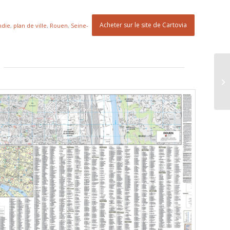
Acheter sur le site de Cartovia
die
,
plan de ville
,
Rouen
,
Seine-