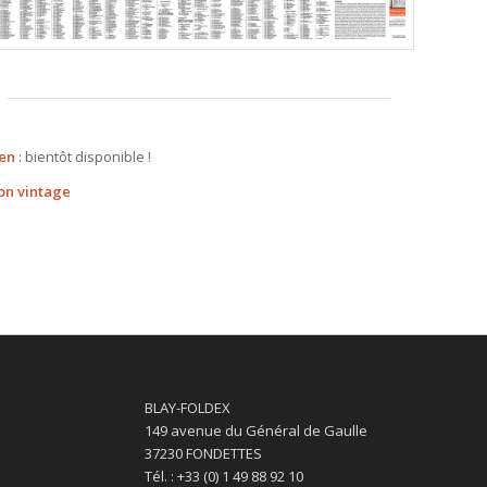
uen
: bientôt disponible !
on vintage
BLAY-FOLDEX
149 avenue du Général de Gaulle
37230 FONDETTES
Tél. : +33 (0) 1 49 88 92 10