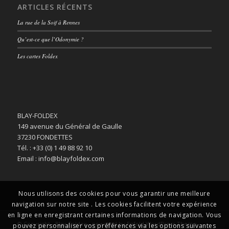
ARTICLES RÉCENTS
La rue de la Soif à Rennes
Qu’est-ce que l’Odonymie ?
Les cartes Foldex
BLAY-FOLDEX
149 avenue du Général de Gaulle
37230 FONDETTES
Tél. : +33 (0) 1 49 88 92 10
Email : info@blayfoldex.com
Nous utilisons des cookies pour vous garantir une meilleure
navigation sur notre site . Les cookies facilitent votre expérience
en ligne en enregistrant certaines informations de navigation. Vous
© Copyright -
Blay-Foldex
-
powered by Enfold WordPress Theme
pouvez personnaliser vos préférences via les options suivantes