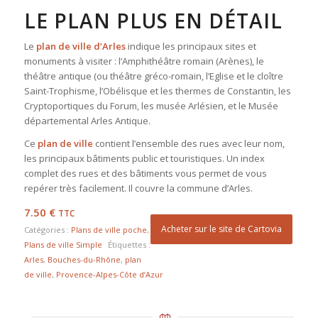
LE PLAN PLUS EN DÉTAIL
Le
plan de ville d’Arles
indique les principaux sites et
monuments à visiter : l’Amphithéâtre romain (Arènes), le
théâtre antique (ou théâtre gréco-romain, l’Eglise et le cloître
Saint-Trophisme, l’Obélisque et les thermes de Constantin, les
Cryptoportiques du Forum, les musée Arlésien, et le Musée
départemental Arles Antique.
Ce
plan de ville
contient l’ensemble des rues avec leur nom,
les principaux bâtiments public et touristiques. Un index
complet des rues et des bâtiments vous permet de vous
repérer très facilement. Il couvre la commune d’Arles.
7.50
€
TTC
Acheter sur le site de Cartovia
Catégories :
Plans de ville poche
,
Plans de ville Simple
Étiquettes :
Arles
,
Bouches-du-Rhône
,
plan
de ville
,
Provence-Alpes-Côte d’Azur