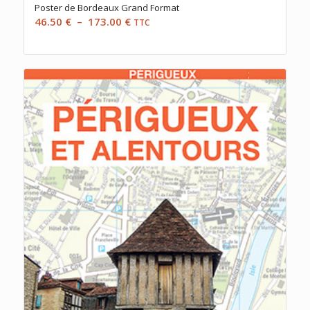
Poster de Bordeaux Grand Format
Plage
46.50
€
–
173.00
€
TTC
de
prix :
46.50 €
à
173.00 €