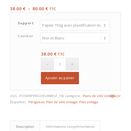
Plage
38.00
€
–
80.00
€
TTC
de
prix :
Support
38.00 €
à
Couleur
80.00 €
38.00
€
TTC
Ajouter au panier
UGS :
POSVINPERIGUEUXNBGF_150
Catégorie :
Plans de ville vintage
Effacer
Étiquettes :
Périgueux
,
Plan de ville vintage
,
Plan vintage
Description
Informations complémentaires