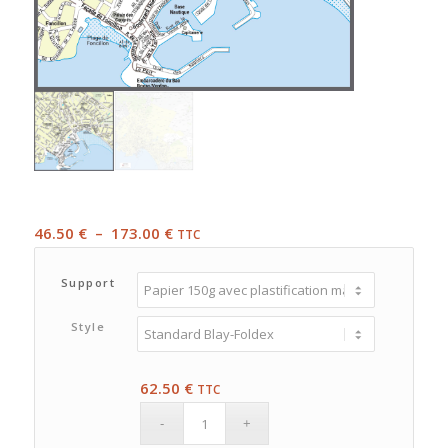
Plage
46.50
€
–
173.00
€
TTC
de
prix :
Support
46.50 €
à
Style
173.00 €
62.50
€
TTC