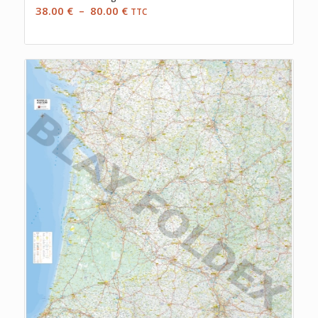
Plage
38.00
€
–
80.00
€
TTC
de
prix :
38.00 €
à
80.00 €