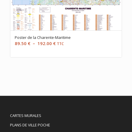
Poster de la Charente-Maritime
Plage
89.50
€
–
192.00
€
TTC
de
prix :
89.50 €
à
192.00 €
CARTES MURALES
PLANS DE VILLE POCHE