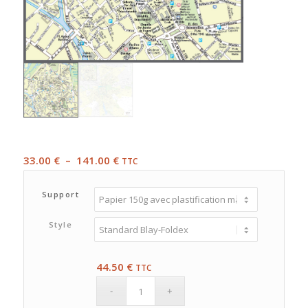
Plage
33.00
€
–
141.00
€
TTC
de
prix :
Support
33.00 €
à
Style
141.00 €
44.50
€
TTC