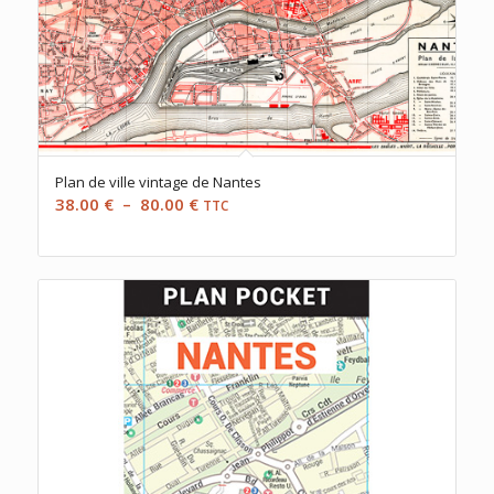
Plan de ville vintage de Nantes
Plage
38.00
€
–
80.00
€
TTC
de
prix :
38.00 €
à
80.00 €