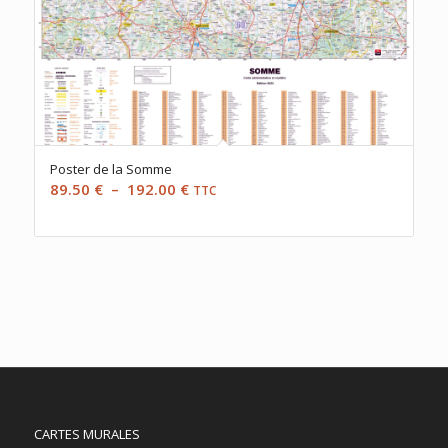
Poster de la Somme
Plage
89.50
€
–
192.00
€
TTC
de
prix :
89.50 €
à
192.00 €
CARTES MURALES