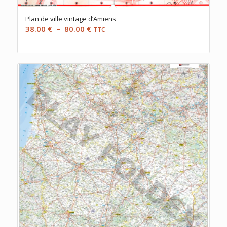
Plan de ville vintage d’Amiens
Plage
38.00
€
–
80.00
€
TTC
de
prix :
38.00 €
à
80.00 €