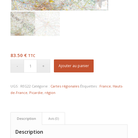
83.50
€
TTC
Ajouter au panier
UGS :
REG22
Catégorie :
Cartes régionales
Étiquettes :
France
,
Hauts-
de-France
,
Picardie
,
région
Description
Avis (0)
Description