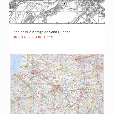
Plan de ville vintage de Saint-Quentin
Plage
38.00
€
–
80.00
€
TTC
de
prix :
38.00 €
à
80.00 €