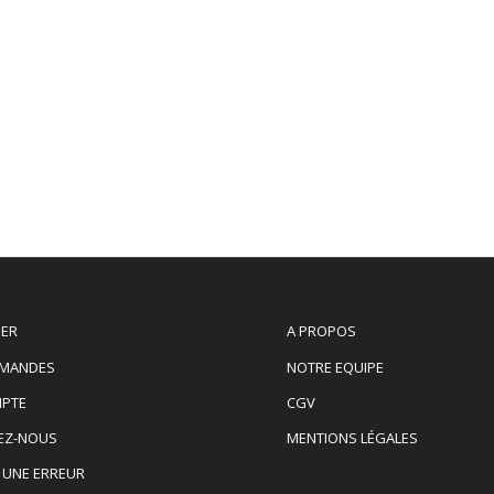
IER
A PROPOS
MANDES
NOTRE EQUIPE
PTE
CGV
EZ-NOUS
MENTIONS LÉGALES
 UNE ERREUR