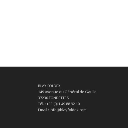
BLAY-FOLDEX
149 avenue du Général de Gaulle
37230 FONDETTES
Tél. : +33 (0) 1 49 88 92 10
Email : info@blayfoldex.com