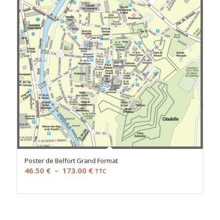
Poster de Belfort Grand Format
Plage
46.50
€
–
173.00
€
TTC
de
prix :
46.50 €
à