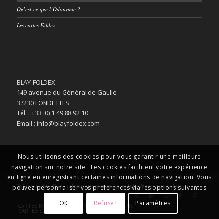
Qu’est-ce que l’Odonymie ?
Les cartes Foldex
BLAY-FOLDEX
149 avenue du Général de Gaulle
37230 FONDETTES
Tél. : +33 (0) 1 49 88 92 10
Email : info@blayfoldex.com
Nous utilisons des cookies pour vous garantir une meilleure
navigation sur notre site . Les cookies facilitent votre expérience
en ligne en enregistrant certaines informations de navigation. Vous
© Copyright -
Blay-Foldex
-
powered by Enfold WordPress Theme
pouvez personnaliser vos préférences via les options suivantes
OK
Refuser
Paramètres
CARTES MURALES
PLANS DE VILLE POCHE
CARTES SUR MESURE