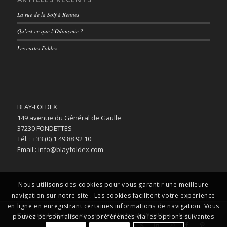
La rue de la Soif à Rennes
Qu’est-ce que l’Odonymie ?
Les cartes Foldex
BLAY-FOLDEX
149 avenue du Général de Gaulle
37230 FONDETTES
Tél. : +33 (0) 1 49 88 92 10
Email : info@blayfoldex.com
Nous utilisons des cookies pour vous garantir une meilleure
navigation sur notre site . Les cookies facilitent votre expérience
en ligne en enregistrant certaines informations de navigation. Vous
© Copyright -
Blay-Foldex
-
powered by Enfold WordPress Theme
pouvez personnaliser vos préférences via les options suivantes