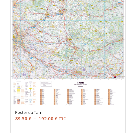
173.00 €
Poster du Tarn
Plage
89.50
€
–
192.00
€
TTC
de
prix :