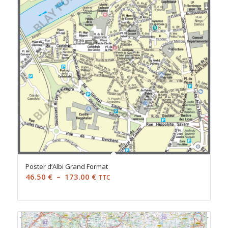
Poster d’Albi Grand Format
Plage
46.50
€
–
173.00
€
TTC
de
prix :
46.50 €
à