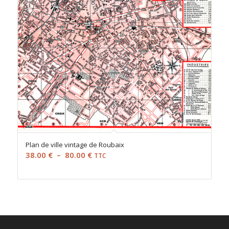
Plan de ville vintage de Roubaix
Plage
38.00
€
–
80.00
€
TTC
de
prix :
38.00 €
à
80.00 €