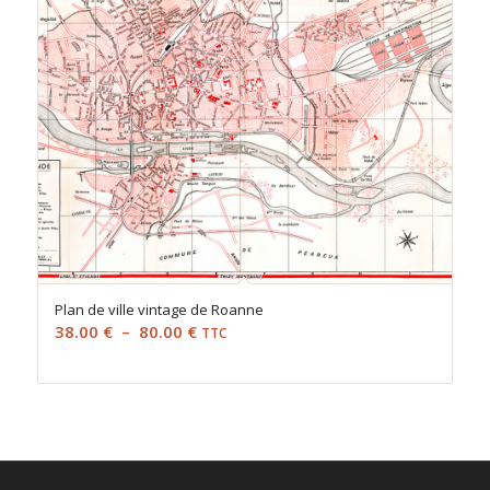
Plan de ville vintage de Roanne
Plage
38.00
€
–
80.00
€
TTC
de
prix :
38.00 €
à
80.00 €