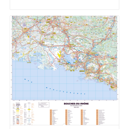
de
prix :
147.00 €
à
459.00 €