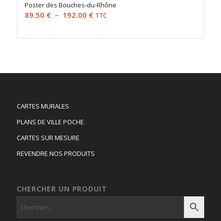
Poster des Bouches-du-Rhône
Plage
89.50
€
–
192.00
€
TTC
de
prix :
89.50 €
à
192.00 €
CARTES MURALES
PLANS DE VILLE POCHE
CARTES SUR MESURE
REVENDRE NOS PRODUITS
CHERCHER UN PRODUIT