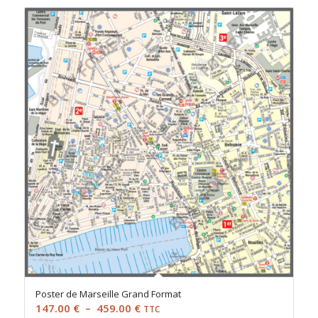
Poster de Marseille Grand Format
Plage
147.00
€
–
459.00
€
TTC