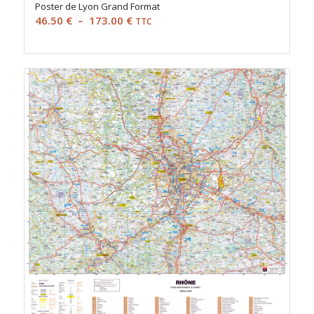
Poster de Lyon Grand Format
Plage
46.50
€
–
173.00
€
TTC
de
prix :
46.50 €
à
173.00 €