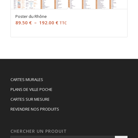
Poster du Rhône
Plage
89.50
€
–
192.00
€
TTC
de
prix :
89.50 €
à
192.00 €
CARTES MURALES
PLANS DE VILLE POCHE
CARTES SUR MESURE
REVENDRE NOS PRODUITS
CHERCHER UN PRODUIT