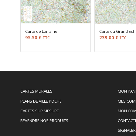
Carte de Lorraine
Carte du Grand Est
95.50
€
239.00
€
TTC
TTC
CARTES MURALES
MON PAN
PLANS DE VILLE POCHE
MES COM
CARTES SUR MESURE
MON COM
REVENDRE NOS PRODUITS
CONTACT
SIGNALER