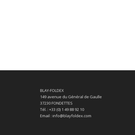
BLAY-FOLDEX
149 avenue du Général de Gaulle
37230 FONDETTES
Tél. : +33 (0) 1 49 88 92 10
Email : info@blayfoldex.com