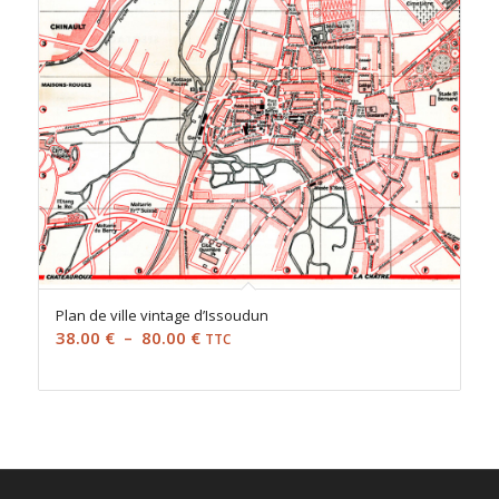
Plan de ville vintage d’Issoudun
Plage
38.00
€
–
80.00
€
TTC
de
prix :
38.00 €
à
80.00 €