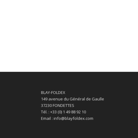
BLAY-FOLDEX
149 avenue du Général de Gaulle
37230 FONDETTES
Tél. : +33 (0) 1 49 88 92 10
Email : info@blayfoldex.com