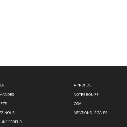
IER
A PROPOS
MANDES
NOTRE EQUIPE
PTE
CGV
EZ-NOUS
MENTIONS LÉGALES
 UNE ERREUR