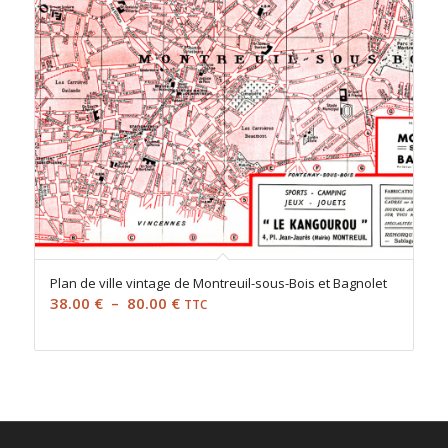
Plan de ville vintage de Montreuil-sous-Bois et Bagnolet
Plage
38.00
€
–
80.00
€
TTC
de
prix :
38.00 €
à
80.00 €