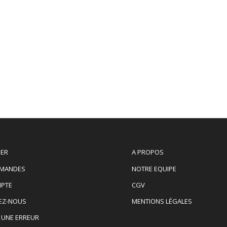
IER
A PROPOS
MANDES
NOTRE EQUIPE
PTE
CGV
EZ-NOUS
MENTIONS LÉGALES
 UNE ERREUR