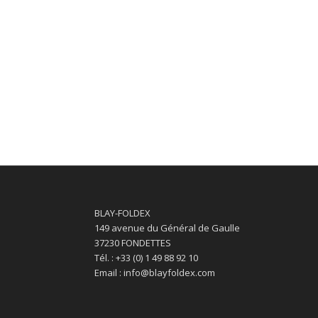
BLAY-FOLDEX
149 avenue du Général de Gaulle
37230 FONDETTES
Tél. : +33 (0) 1 49 88 92 10
Email : info@blayfoldex.com