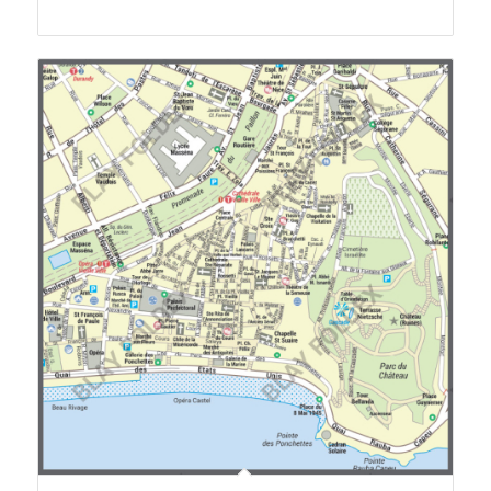
de
prix :
46.50 €
à
173.00 €