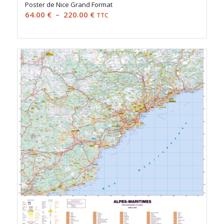
Poster de Nice Grand Format
Plage
64.00
€
–
220.00
€
TTC
de
prix :
64.00 €
à
220.00 €