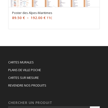
Poster des Alpes-Maritimes
Plage
89.50
€
–
192.00
€
TTC
de
prix :
89.50 €
à
192.00 €
CARTES MURALES
PLANS DE VILLE POCHE
CARTES SUR MESURE
REVENDRE NOS PRODUITS
CHERCHER UN PRODUIT