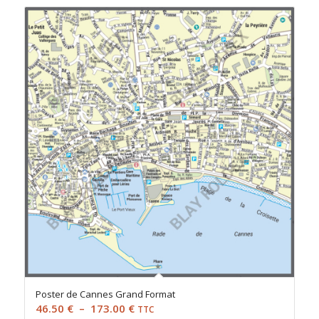
Poster de Cannes Grand Format
Plage
46.50
€
–
173.00
€
TTC